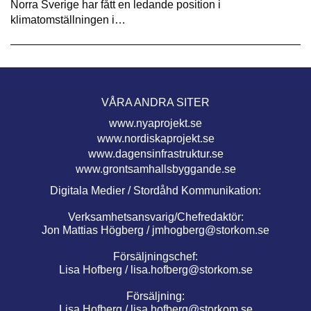
Norra Sverige har fått en ledande position i
klimatomställningen i…
VÅRA ANDRA SITER
www.nyaprojekt.se
www.nordiskaprojekt.se
www.dagensinfrastruktur.se
www.grontsamhallsbyggande.se
Digitala Medier / Stordåhd Kommunikation:
Verksamhetsansvarig/Chefredaktör:
Jon Mattias Högberg /
jmhogberg@storkom.se
Försäljningschef:
Lisa Hofberg /
lisa.hofberg@storkom.se
Försäljning:
Lisa Hofberg /
lisa.hofberg@storkom.se