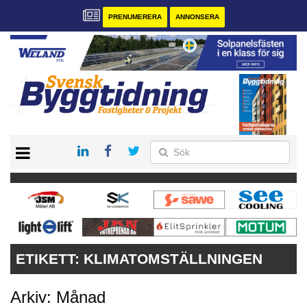
PRENUMERERA
ANNONSERA
START
PRENUMERERA
VÅRA ANDRA MAGASIN
ANNONSERA
KONTAKT
ETIKETT:
KLIMATOMSTÄLLNINGEN
Arkiv: Månad