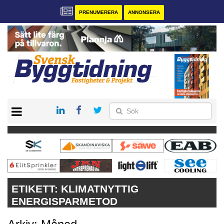
PRENUMERERA
ANNONSERA
START
PRENUMERERA
VÅRA ANDRA MAGASIN
ANNONSERA
KONTAKT
ETIKETT:
KLIMATNYTTIG
ENERGISPARMETOD