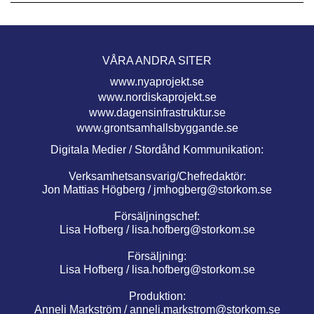
VÅRA ANDRA SITER
www.nyaprojekt.se
www.nordiskaprojekt.se
www.dagensinfrastruktur.se
www.grontsamhallsbyggande.se
Digitala Medier / Stordåhd Kommunikation:
Verksamhetsansvarig/Chefredaktör:
Jon Mattias Högberg /
jmhogberg@storkom.se
Försäljningschef:
Lisa Hofberg /
lisa.hofberg@storkom.se
Försäljning:
Lisa Hofberg /
lisa.hofberg@storkom.se
Produktion:
Anneli Markström /
anneli.markstrom@storkom.se