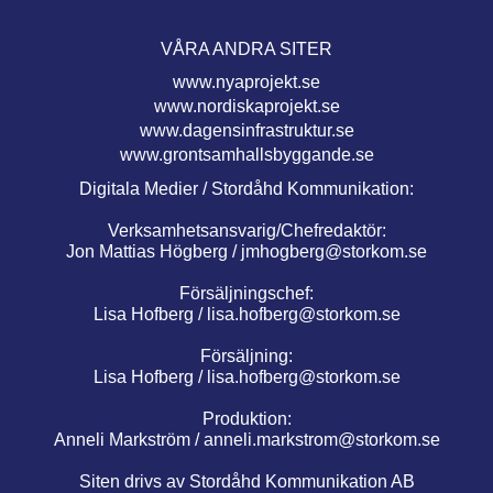
VÅRA ANDRA SITER
www.nyaprojekt.se
www.nordiskaprojekt.se
www.dagensinfrastruktur.se
www.grontsamhallsbyggande.se
Digitala Medier / Stordåhd Kommunikation:
Verksamhetsansvarig/Chefredaktör:
Jon Mattias Högberg /
jmhogberg@storkom.se
Försäljningschef:
Lisa Hofberg /
lisa.hofberg@storkom.se
Försäljning:
Lisa Hofberg /
lisa.hofberg@storkom.se
Produktion:
Anneli Markström /
anneli.markstrom@storkom.se
Siten drivs av Stordåhd Kommunikation AB