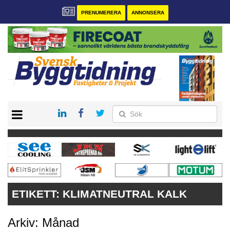
PRENUMERERA
ANNONSERA
START
PRENUMERERA
VÅRA ANDRA MAGASIN
ANNONSERA
KONTAKT
ETIKETT:
KLIMATNEUTRAL KALK
Arkiv: Månad