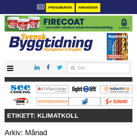
PRENUMERERA
ANNONSERA
START
PRENUMERERA
VÅRA ANDRA MAGASIN
ANNONSERA
KONTAKT
ETIKETT:
KLIMATKOLL
Arkiv: Månad