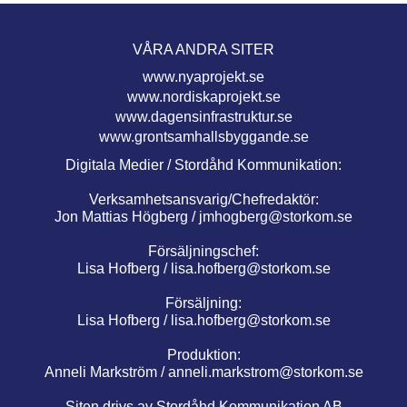
VÅRA ANDRA SITER
www.nyaprojekt.se
www.nordiskaprojekt.se
www.dagensinfrastruktur.se
www.grontsamhallsbyggande.se
Digitala Medier / Stordåhd Kommunikation:
Verksamhetsansvarig/Chefredaktör:
Jon Mattias Högberg /
jmhogberg@storkom.se
Försäljningschef:
Lisa Hofberg /
lisa.hofberg@storkom.se
Försäljning:
Lisa Hofberg /
lisa.hofberg@storkom.se
Produktion:
Anneli Markström /
anneli.markstrom@storkom.se
Siten drivs av Stordåhd Kommunikation AB