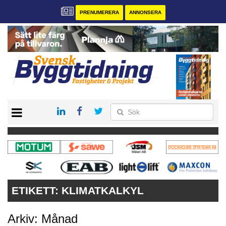
PRENUMERERA
ANNONSERA
START
PRENUMERERA
VÅRA ANDRA MAGASIN
ANNONSERA
KONTAKT
ETIKETT:
KLIMATKALKYL
Arkiv: Månad