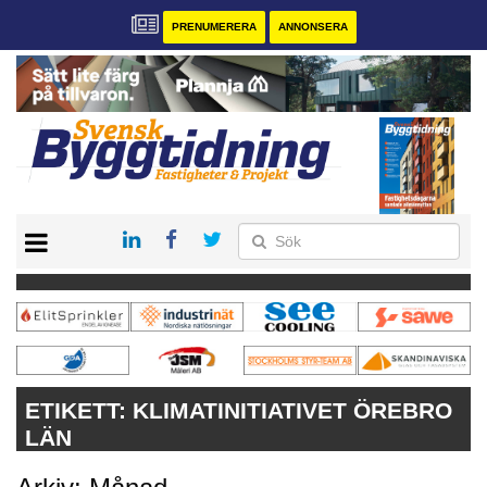
PRENUMERERA
ANNONSERA
START
PRENUMERERA
VÅRA ANDRA MAGASIN
ANNONSERA
KONTAKT
ETIKETT:
KLIMATINITIATIVET ÖREBRO
LÄN