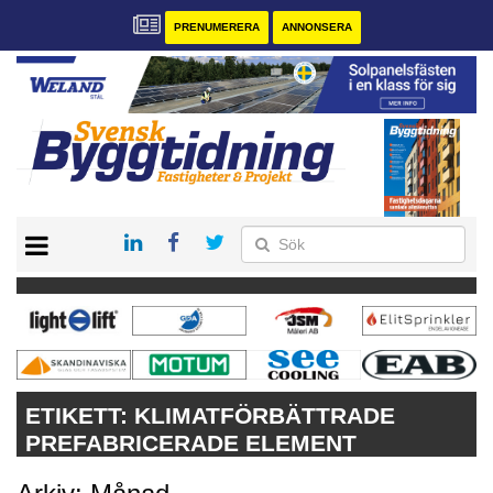
PRENUMERERA
ANNONSERA
START
PRENUMERERA
VÅRA ANDRA MAGASIN
ANNONSERA
KONTAKT
ETIKETT:
KLIMATFÖRBÄTTRADE
PREFABRICERADE ELEMENT