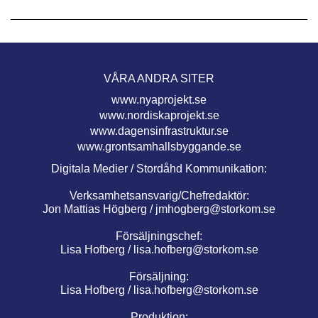
VÅRA ANDRA SITER
www.nyaprojekt.se
www.nordiskaprojekt.se
www.dagensinfrastruktur.se
www.grontsamhallsbyggande.se
Digitala Medier / Stordåhd Kommunikation:
Verksamhetsansvarig/Chefredaktör:
Jon Mattias Högberg /
jmhogberg@storkom.se
Försäljningschef:
Lisa Hofberg /
lisa.hofberg@storkom.se
Försäljning:
Lisa Hofberg /
lisa.hofberg@storkom.se
Produktion: