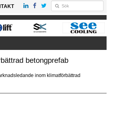
NTAKT
rbättrad betongprefab
marknadsledande inom klimatförbättrad