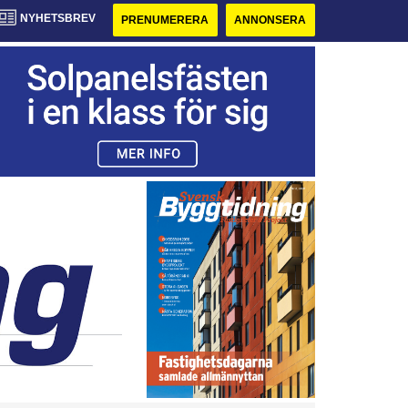
NYHETSBREV
PRENUMERERA
ANNONSERA