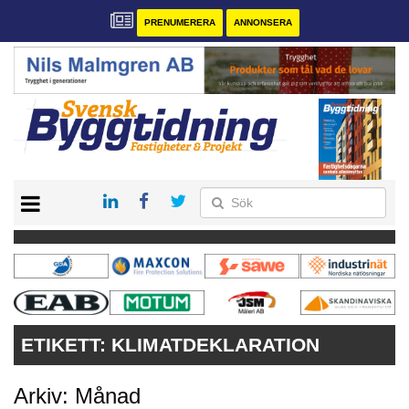
PRENUMERERA
ANNONSERA
START
PRENUMERERA
VÅRA ANDRA MAGASIN
ANNONSERA
KONTAKT
ETIKETT:
KLIMATDEKLARATION
Arkiv: Månad