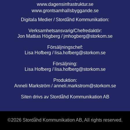
www.dagensinfrastruktur.se
www.grontsamhallsbyggande.se
Digitala Medier / Stordåhd Kommunikation:
Verksamhetsansvarig/Chefredaktör:
Jon Mattias Högberg /
jmhogberg@storkom.se
Försäljningschef:
Lisa Hofberg /
lisa.hofberg@storkom.se
Försäljning:
Lisa Hofberg /
lisa.hofberg@storkom.se
Produktion:
Anneli Markström /
anneli.markstrom@storkom.se
Siten drivs av Stordåhd Kommunikation AB
©
2026 Stordåhd Kommunikation AB, All rights reserved.