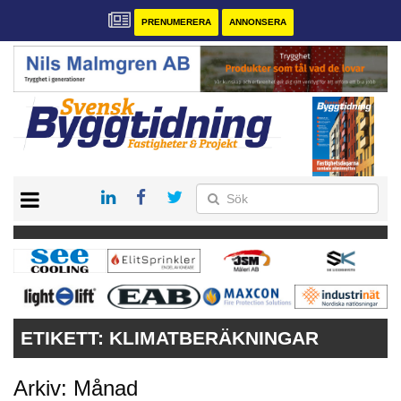
PRENUMERERA
ANNONSERA
START
PRENUMERERA
VÅRA ANDRA MAGASIN
ANNONSERA
KONTAKT
ETIKETT:
KLIMATBERÄKNINGAR
Arkiv: Månad