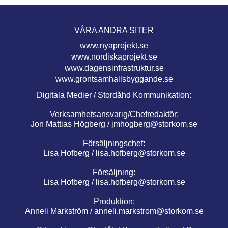
VÅRA ANDRA SITER
www.nyaprojekt.se
www.nordiskaprojekt.se
www.dagensinfrastruktur.se
www.grontsamhallsbyggande.se
Digitala Medier / Stordåhd Kommunikation:
Verksamhetsansvarig/Chefredaktör:
Jon Mattias Högberg /
jmhogberg@storkom.se
Försäljningschef:
Lisa Hofberg /
lisa.hofberg@storkom.se
Försäljning:
Lisa Hofberg /
lisa.hofberg@storkom.se
Produktion:
Anneli Markström /
anneli.markstrom@storkom.se