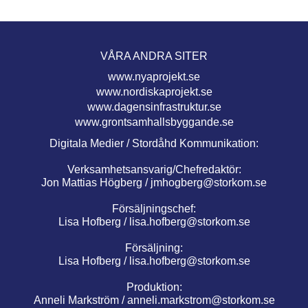
VÅRA ANDRA SITER
www.nyaprojekt.se
www.nordiskaprojekt.se
www.dagensinfrastruktur.se
www.grontsamhallsbyggande.se
Digitala Medier / Stordåhd Kommunikation:
Verksamhetsansvarig/Chefredaktör:
Jon Mattias Högberg /
jmhogberg@storkom.se
Försäljningschef:
Lisa Hofberg /
lisa.hofberg@storkom.se
Försäljning:
Lisa Hofberg /
lisa.hofberg@storkom.se
Produktion:
Anneli Markström /
anneli.markstrom@storkom.se