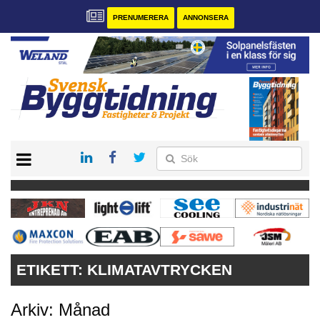
PRENUMERERA
ANNONSERA
START
PRENUMERERA
VÅRA ANDRA MAGASIN
ANNONSERA
KONTAKT
ETIKETT:
KLIMATAVTRYCKEN
Arkiv: Månad