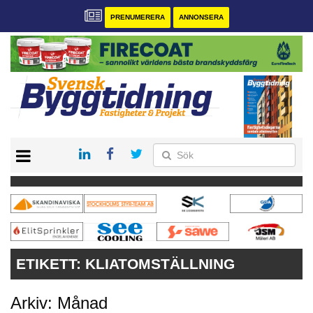
PRENUMERERA
ANNONSERA
START
PRENUMERERA
VÅRA ANDRA MAGASIN
ANNONSERA
KONTAKT
ETIKETT:
KLIATOMSTÄLLNING
Arkiv: Månad