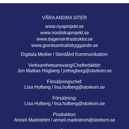
VÅRA ANDRA SITER
www.nyaprojekt.se
www.nordiskaprojekt.se
www.dagensinfrastruktur.se
www.grontsamhallsbyggande.se
Digitala Medier / Stordåhd Kommunikation:
Verksamhetsansvarig/Chefredaktör:
Jon Mattias Högberg /
jmhogberg@storkom.se
Försäljningschef:
Lisa Hofberg /
lisa.hofberg@storkom.se
Försäljning:
Lisa Hofberg /
lisa.hofberg@storkom.se
Produktion:
Anneli Markström /
anneli.markstrom@storkom.se