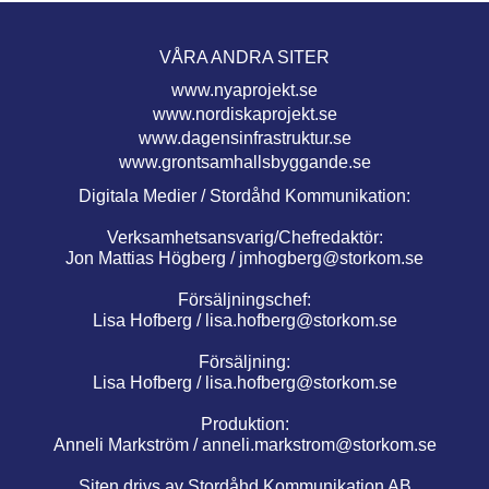
VÅRA ANDRA SITER
www.nyaprojekt.se
www.nordiskaprojekt.se
www.dagensinfrastruktur.se
www.grontsamhallsbyggande.se
Digitala Medier / Stordåhd Kommunikation:
Verksamhetsansvarig/Chefredaktör:
Jon Mattias Högberg /
jmhogberg@storkom.se
Försäljningschef:
Lisa Hofberg /
lisa.hofberg@storkom.se
Försäljning:
Lisa Hofberg /
lisa.hofberg@storkom.se
Produktion:
Anneli Markström /
anneli.markstrom@storkom.se
Siten drivs av Stordåhd Kommunikation AB