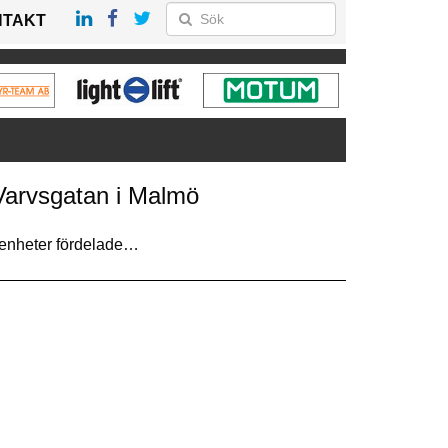
NTAKT
 Varvsgatan i Malmö
genheter fördelade…