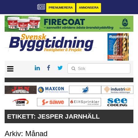
PRENUMERERA
ANNONSERA
START
PRENUMERERA
VÅRA ANDRA MAGASIN
ANNONSERA
KONTAKT
ETIKETT:
JESPER JARNHÄLL
Arkiv: Månad