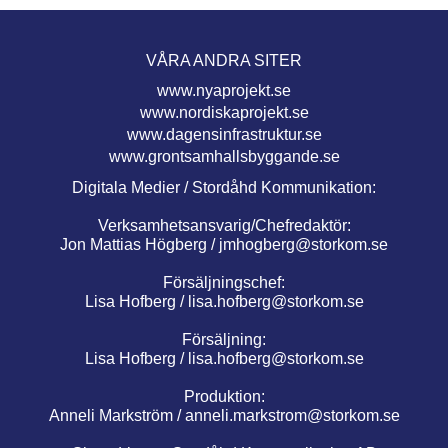
VÅRA ANDRA SITER
www.nyaprojekt.se
www.nordiskaprojekt.se
www.dagensinfrastruktur.se
www.grontsamhallsbyggande.se
Digitala Medier / Stordåhd Kommunikation:
Verksamhetsansvarig/Chefredaktör:
Jon Mattias Högberg /
jmhogberg@storkom.se
Försäljningschef:
Lisa Hofberg /
lisa.hofberg@storkom.se
Försäljning:
Lisa Hofberg /
lisa.hofberg@storkom.se
Produktion:
Anneli Markström /
anneli.markstrom@storkom.se