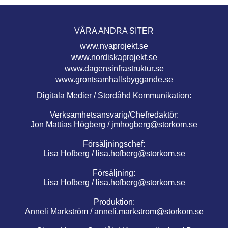
VÅRA ANDRA SITER
www.nyaprojekt.se
www.nordiskaprojekt.se
www.dagensinfrastruktur.se
www.grontsamhallsbyggande.se
Digitala Medier / Stordåhd Kommunikation:
Verksamhetsansvarig/Chefredaktör:
Jon Mattias Högberg /
jmhogberg@storkom.se
Försäljningschef:
Lisa Hofberg /
lisa.hofberg@storkom.se
Försäljning:
Lisa Hofberg /
lisa.hofberg@storkom.se
Produktion:
Anneli Markström /
anneli.markstrom@storkom.se