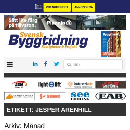
PRENUMERERA
ANNONSERA
START
PRENUMERERA
VÅRA ANDRA MAGASIN
ANNONSERA
KONTAKT
ETIKETT:
JESPER ARENHILL
Arkiv: Månad