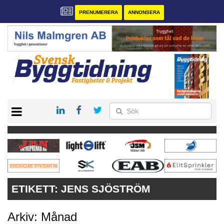
PRENUMERERA
ANNONSERA
START
PRENUMERERA
VÅRA ANDRA MAGASIN
ANNONSERA
KONTAKT
ETIKETT:
JENS SJÖSTRÖM
Arkiv: Månad