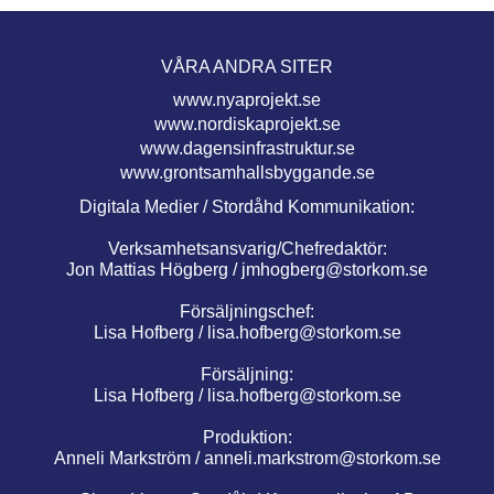
VÅRA ANDRA SITER
www.nyaprojekt.se
www.nordiskaprojekt.se
www.dagensinfrastruktur.se
www.grontsamhallsbyggande.se
Digitala Medier / Stordåhd Kommunikation:
Verksamhetsansvarig/Chefredaktör:
Jon Mattias Högberg /
jmhogberg@storkom.se
Försäljningschef:
Lisa Hofberg /
lisa.hofberg@storkom.se
Försäljning:
Lisa Hofberg /
lisa.hofberg@storkom.se
Produktion:
Anneli Markström /
anneli.markstrom@storkom.se