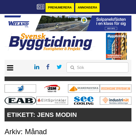
PRENUMERERA
ANNONSERA
START
PRENUMERERA
VÅRA ANDRA MAGASIN
ANNONSERA
KONTAKT
ETIKETT:
JENS MODIN
Arkiv: Månad