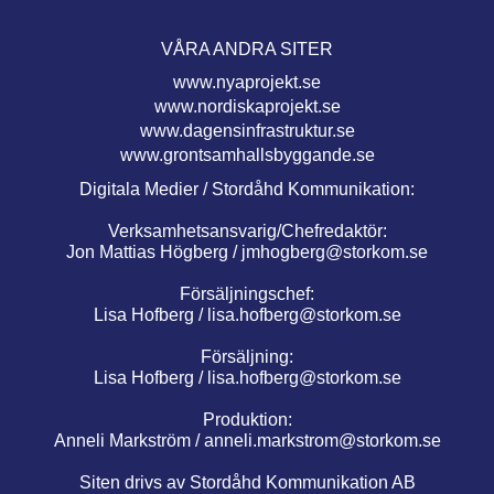
VÅRA ANDRA SITER
www.nyaprojekt.se
www.nordiskaprojekt.se
www.dagensinfrastruktur.se
www.grontsamhallsbyggande.se
Digitala Medier / Stordåhd Kommunikation:
Verksamhetsansvarig/Chefredaktör:
Jon Mattias Högberg /
jmhogberg@storkom.se
Försäljningschef:
Lisa Hofberg /
lisa.hofberg@storkom.se
Försäljning:
Lisa Hofberg /
lisa.hofberg@storkom.se
Produktion:
Anneli Markström /
anneli.markstrom@storkom.se
Siten drivs av Stordåhd Kommunikation AB