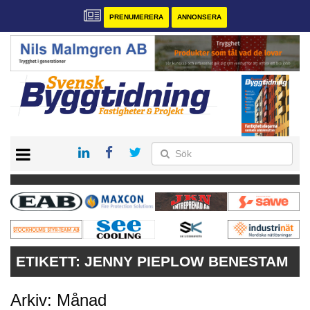
PRENUMERERA
ANNONSERA
START
PRENUMERERA
VÅRA ANDRA MAGASIN
ANNONSERA
KONTAKT
ETIKETT:
JENNY PIEPLOW BENESTAM
Arkiv: Månad