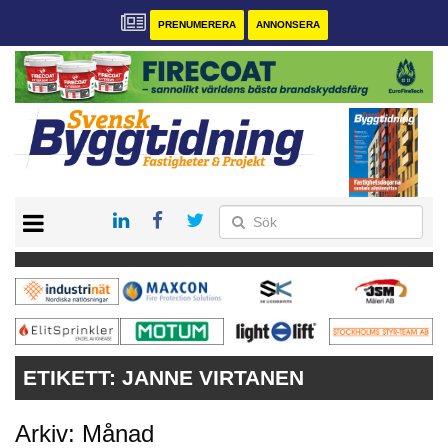
PRENUMERERA
ANNONSERA
START
PRENUMERERA
VÅRA ANDRA MAGASIN
ANNONSERA
KONTAKT
ETIKETT:
JANNE VIRTANEN
Arkiv: Månad