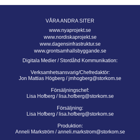
VÅRA ANDRA SITER
www.nyaprojekt.se
www.nordiskaprojekt.se
www.dagensinfrastruktur.se
www.grontsamhallsbyggande.se
Digitala Medier / Stordåhd Kommunikation:
Verksamhetsansvarig/Chefredaktör:
Jon Mattias Högberg /
jmhogberg@storkom.se
Försäljningschef:
Lisa Hofberg /
lisa.hofberg@storkom.se
Försäljning:
Lisa Hofberg /
lisa.hofberg@storkom.se
Produktion:
Anneli Markström /
anneli.markstrom@storkom.se