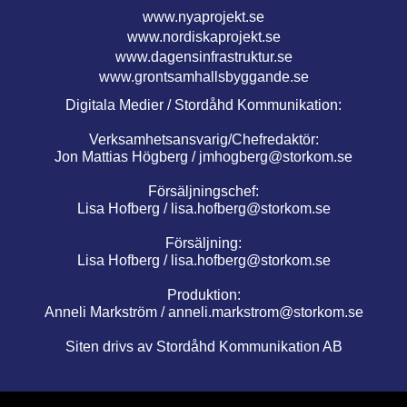
www.nyaprojekt.se
www.nordiskaprojekt.se
www.dagensinfrastruktur.se
www.grontsamhallsbyggande.se
Digitala Medier / Stordåhd Kommunikation:
Verksamhetsansvarig/Chefredaktör:
Jon Mattias Högberg /
jmhogberg@storkom.se
Försäljningschef:
Lisa Hofberg /
lisa.hofberg@storkom.se
Försäljning:
Lisa Hofberg /
lisa.hofberg@storkom.se
Produktion:
Anneli Markström /
anneli.markstrom@storkom.se
Siten drivs av Stordåhd Kommunikation AB