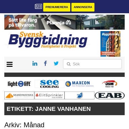
PRENUMERERA
ANNONSERA
START
PRENUMERERA
VÅRA ANDRA MAGASIN
ANNONSERA
KONTAKT
ETIKETT:
JANNE VANHANEN
Arkiv: Månad