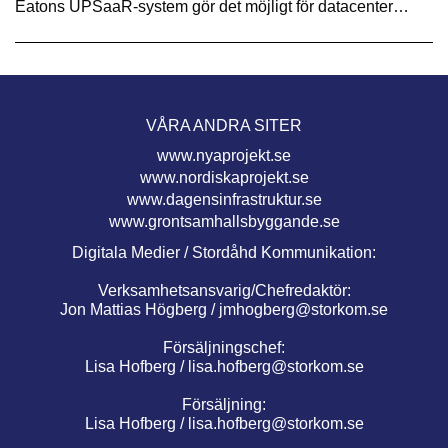
Eatons UPSaaR-system gör det möjligt för datacenter…
VÅRA ANDRA SITER
www.nyaprojekt.se
www.nordiskaprojekt.se
www.dagensinfrastruktur.se
www.grontsamhallsbyggande.se
Digitala Medier / Stordåhd Kommunikation:
Verksamhetsansvarig/Chefredaktör:
Jon Mattias Högberg /
jmhogberg@storkom.se
Försäljningschef:
Lisa Hofberg /
lisa.hofberg@storkom.se
Försäljning:
Lisa Hofberg /
lisa.hofberg@storkom.se