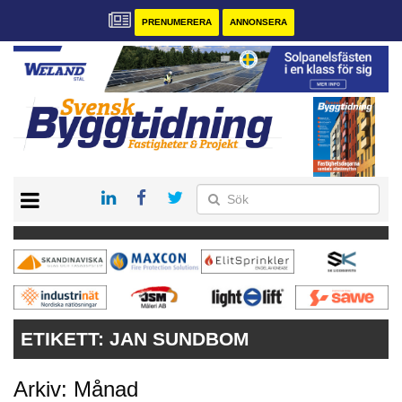
PRENUMERERA
ANNONSERA
START
PRENUMERERA
VÅRA ANDRA MAGASIN
ANNONSERA
KONTAKT
ETIKETT:
JAN SUNDBOM
Arkiv: Månad