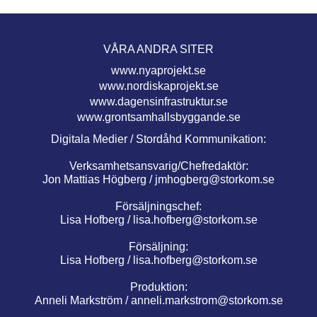
VÅRA ANDRA SITER
www.nyaprojekt.se
www.nordiskaprojekt.se
www.dagensinfrastruktur.se
www.grontsamhallsbyggande.se
Digitala Medier / Stordåhd Kommunikation:
Verksamhetsansvarig/Chefredaktör:
Jon Mattias Högberg /
jmhogberg@storkom.se
Försäljningschef:
Lisa Hofberg /
lisa.hofberg@storkom.se
Försäljning:
Lisa Hofberg /
lisa.hofberg@storkom.se
Produktion:
Anneli Markström /
anneli.markstrom@storkom.se