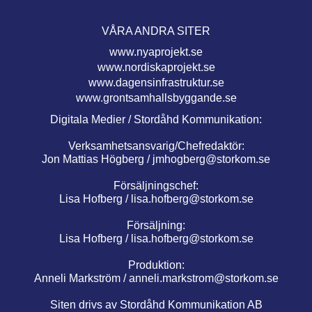
VÅRA ANDRA SITER
www.nyaprojekt.se
www.nordiskaprojekt.se
www.dagensinfrastruktur.se
www.grontsamhallsbyggande.se
Digitala Medier / Stordåhd Kommunikation:
Verksamhetsansvarig/Chefredaktör:
Jon Mattias Högberg /
jmhogberg@storkom.se
Försäljningschef:
Lisa Hofberg /
lisa.hofberg@storkom.se
Försäljning:
Lisa Hofberg /
lisa.hofberg@storkom.se
Produktion:
Anneli Markström /
anneli.markstrom@storkom.se
Siten drivs av Stordåhd Kommunikation AB