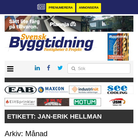
PRENUMERERA
ANNONSERA
START
PRENUMERERA
VÅRA ANDRA MAGASIN
ANNONSERA
KONTAKT
ETIKETT:
JAN-ERIK HELLMAN
Arkiv: Månad