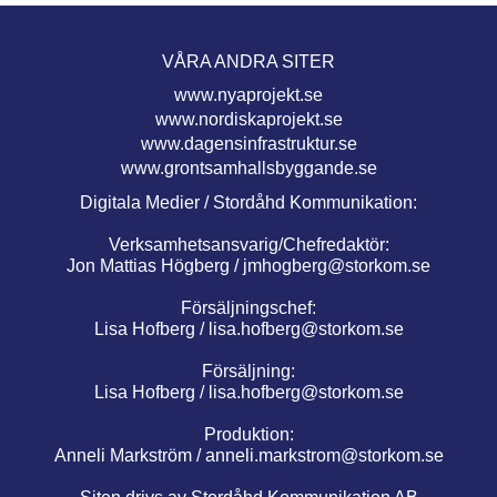
VÅRA ANDRA SITER
www.nyaprojekt.se
www.nordiskaprojekt.se
www.dagensinfrastruktur.se
www.grontsamhallsbyggande.se
Digitala Medier / Stordåhd Kommunikation:
Verksamhetsansvarig/Chefredaktör:
Jon Mattias Högberg /
jmhogberg@storkom.se
Försäljningschef:
Lisa Hofberg /
lisa.hofberg@storkom.se
Försäljning:
Lisa Hofberg /
lisa.hofberg@storkom.se
Produktion:
Anneli Markström /
anneli.markstrom@storkom.se