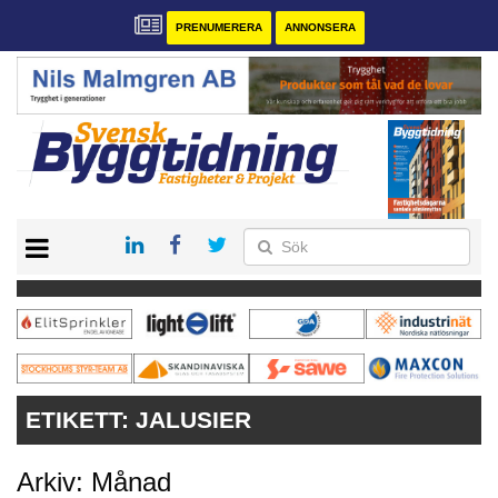
PRENUMERERA
ANNONSERA
START
PRENUMERERA
VÅRA ANDRA MAGASIN
ANNONSERA
KONTAKT
ETIKETT:
JALUSIER
Arkiv: Månad