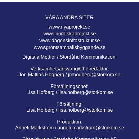
VÅRA ANDRA SITER
www.nyaprojekt.se
www.nordiskaprojekt.se
www.dagensinfrastruktur.se
www.grontsamhallsbyggande.se
Digitala Medier / Stordåhd Kommunikation:
Verksamhetsansvarig/Chefredaktör:
Jon Mattias Högberg /
jmhogberg@storkom.se
Försäljningschef:
Lisa Hofberg /
lisa.hofberg@storkom.se
Försäljning:
Lisa Hofberg /
lisa.hofberg@storkom.se
Produktion:
Anneli Markström /
anneli.markstrom@storkom.se