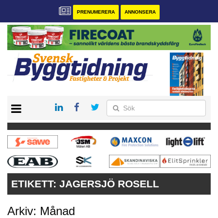
PRENUMERERA
ANNONSERA
START
PRENUMERERA
VÅRA ANDRA MAGASIN
ANNONSERA
KONTAKT
ETIKETT:
JAGERSJÖ ROSELL
Arkiv: Månad