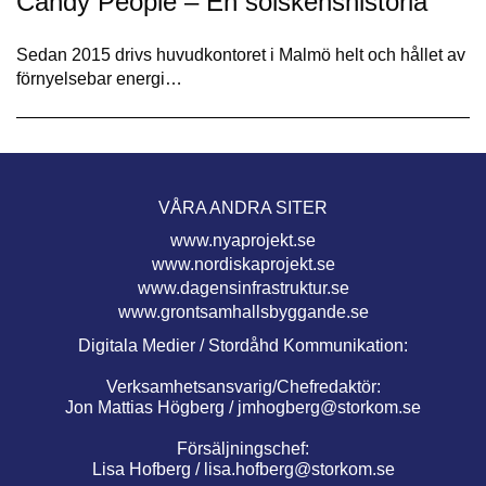
Candy People – En solskenshistoria
Sedan 2015 drivs huvudkontoret i Malmö helt och hållet av
förnyelsebar energi…
VÅRA ANDRA SITER
www.nyaprojekt.se
www.nordiskaprojekt.se
www.dagensinfrastruktur.se
www.grontsamhallsbyggande.se
Digitala Medier / Stordåhd Kommunikation:
Verksamhetsansvarig/Chefredaktör:
Jon Mattias Högberg /
jmhogberg@storkom.se
Försäljningschef:
Lisa Hofberg /
lisa.hofberg@storkom.se