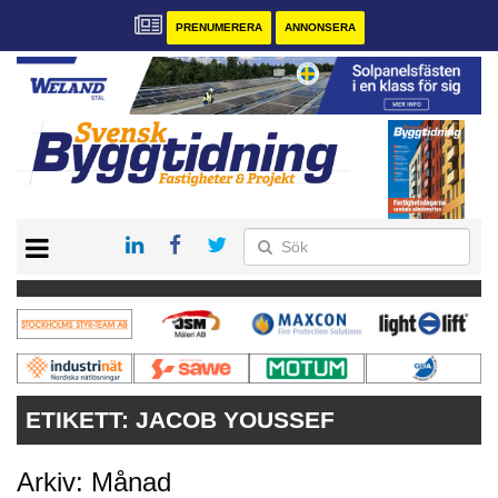
PRENUMERERA
ANNONSERA
START
PRENUMERERA
VÅRA ANDRA MAGASIN
ANNONSERA
KONTAKT
ETIKETT:
JACOB YOUSSEF
Arkiv: Månad