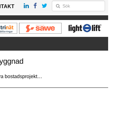
NTAKT
öbyggnad
tiva bostadsprojekt…