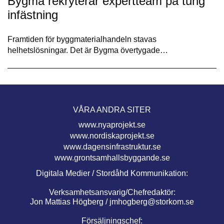
Bygma rekryterar expertteam på tung
infästning
Framtiden för byggmaterialhandeln stavas
helhetslösningar. Det är Bygma övertygade…
VÅRA ANDRA SITER
www.nyaprojekt.se
www.nordiskaprojekt.se
www.dagensinfrastruktur.se
www.grontsamhallsbyggande.se
Digitala Medier / Stordåhd Kommunikation:
Verksamhetsansvarig/Chefredaktör:
Jon Mattias Högberg /
jmhogberg@storkom.se
Försäljningschef: