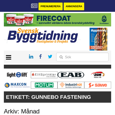
PRENUMERERA
ANNONSERA
START
PRENUMERERA
VÅRA ANDRA MAGASIN
ANNONSERA
KONTAKT
ETIKETT:
GUNNEBO FASTENING
Arkiv: Månad