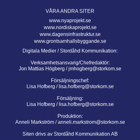
VÅRA ANDRA SITER
www.nyaprojekt.se
www.nordiskaprojekt.se
www.dagensinfrastruktur.se
www.grontsamhallsbyggande.se
Digitala Medier / Stordåhd Kommunikation:
Verksamhetsansvarig/Chefredaktör:
Jon Mattias Högberg /
jmhogberg@storkom.se
Försäljningschef:
Lisa Hofberg /
lisa.hofberg@storkom.se
Försäljning:
Lisa Hofberg /
lisa.hofberg@storkom.se
Produktion:
Anneli Markström /
anneli.markstrom@storkom.se
Siten drivs av Stordåhd Kommunikation AB