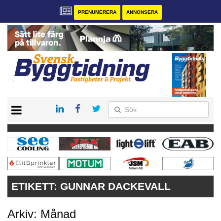
PRENUMERERA
ANNONSERA
START
PRENUMERERA
VÅRA ANDRA MAGASIN
ANNONSERA
KONTAKT
ETIKETT:
GUNNAR DACKEVALL
Arkiv: Månad