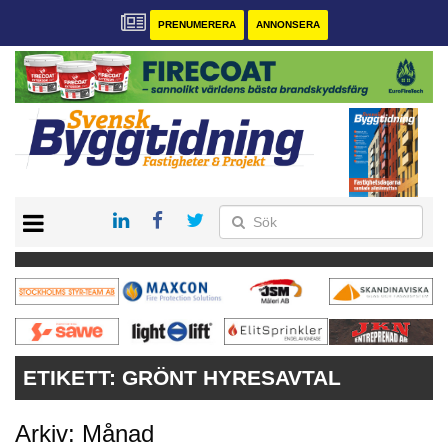
PRENUMERERA
ANNONSERA
START
PRENUMERERA
VÅRA ANDRA MAGASIN
ANNONSERA
KONTAKT
ETIKETT:
GRÖNT HYRESAVTAL
Arkiv: Månad