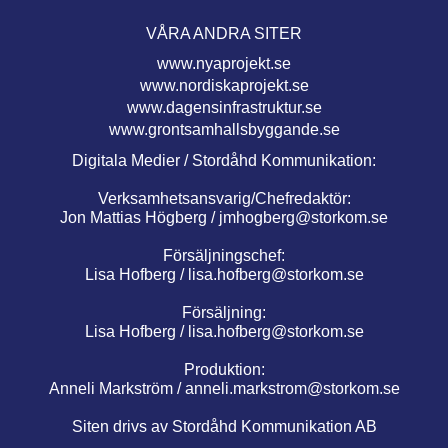
VÅRA ANDRA SITER
www.nyaprojekt.se
www.nordiskaprojekt.se
www.dagensinfrastruktur.se
www.grontsamhallsbyggande.se
Digitala Medier / Stordåhd Kommunikation:
Verksamhetsansvarig/Chefredaktör:
Jon Mattias Högberg /
jmhogberg@storkom.se
Försäljningschef:
Lisa Hofberg /
lisa.hofberg@storkom.se
Försäljning:
Lisa Hofberg /
lisa.hofberg@storkom.se
Produktion:
Anneli Markström /
anneli.markstrom@storkom.se
Siten drivs av Stordåhd Kommunikation AB