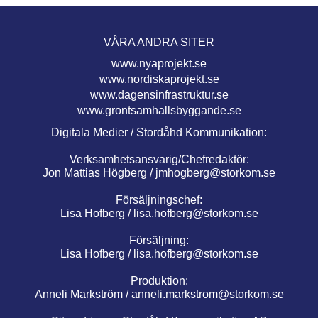
VÅRA ANDRA SITER
www.nyaprojekt.se
www.nordiskaprojekt.se
www.dagensinfrastruktur.se
www.grontsamhallsbyggande.se
Digitala Medier / Stordåhd Kommunikation:
Verksamhetsansvarig/Chefredaktör:
Jon Mattias Högberg /
jmhogberg@storkom.se
Försäljningschef:
Lisa Hofberg /
lisa.hofberg@storkom.se
Försäljning:
Lisa Hofberg /
lisa.hofberg@storkom.se
Produktion:
Anneli Markström /
anneli.markstrom@storkom.se