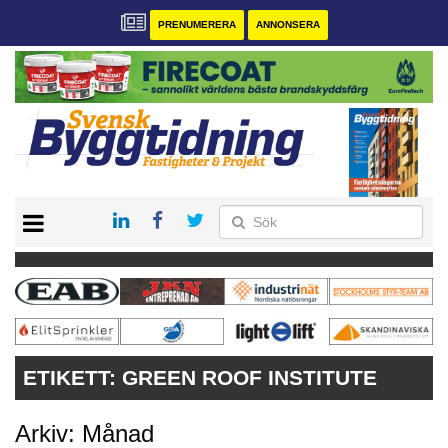
PRENUMERERA
ANNONSERA
START
PRENUMERERA
VÅRA ANDRA MAGASIN
ANNONSERA
KONTAKT
ETIKETT:
GREEN ROOF INSTITUTE
Arkiv: Månad