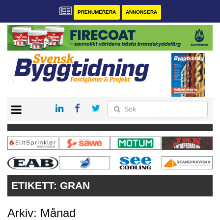
PRENUMERERA
ANNONSERA
START
PRENUMERERA
VÅRA ANDRA MAGASIN
ANNONSERA
KONTAKT
ETIKETT:
GRAN
Arkiv: Månad