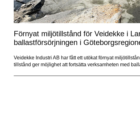
Förnyat miljötillstånd för Veidekke i L
ballastförsörjningen i Göteborgsregion
Veidekke Industri AB har fått ett utökat förnyat miljötills
tillstånd ger möjlighet att fortsätta verksamheten med ba