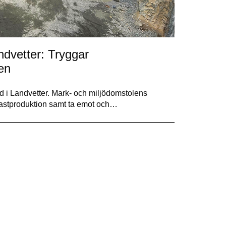
andvetter: Tryggar
en
tånd i Landvetter. Mark- och miljödomstolens
llastproduktion samt ta emot och…