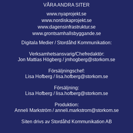
VÅRA ANDRA SITER
www.nyaprojekt.se
www.nordiskaprojekt.se
www.dagensinfrastruktur.se
www.grontsamhallsbyggande.se
Digitala Medier / Stordåhd Kommunikation:
Verksamhetsansvarig/Chefredaktör:
Jon Mattias Högberg /
jmhogberg@storkom.se
Försäljningschef:
Lisa Hofberg /
lisa.hofberg@storkom.se
Försäljning:
Lisa Hofberg /
lisa.hofberg@storkom.se
Produktion:
Anneli Markström /
anneli.markstrom@storkom.se
Siten drivs av Stordåhd Kommunikation AB