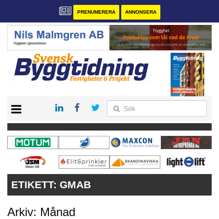
PRENUMERERA
ANNONSERA
START
PRENUMERERA
VÅRA ANDRA MAGASIN
ANNONSERA
KONTAKT
ETIKETT:
GMAB
Arkiv: Månad