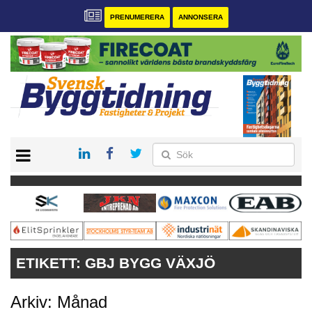
PRENUMERERA
ANNONSERA
START
PRENUMERERA
VÅRA ANDRA MAGASIN
ANNONSERA
KONTAKT
ETIKETT:
GBJ BYGG VÄXJÖ
Arkiv: Månad