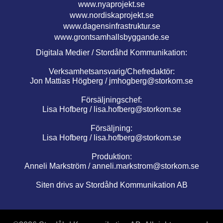
www.nyaprojekt.se
www.nordiskaprojekt.se
www.dagensinfrastruktur.se
www.grontsamhallsbyggande.se
Digitala Medier / Stordåhd Kommunikation:
Verksamhetsansvarig/Chefredaktör:
Jon Mattias Högberg /
jmhogberg@storkom.se
Försäljningschef:
Lisa Hofberg /
lisa.hofberg@storkom.se
Försäljning:
Lisa Hofberg /
lisa.hofberg@storkom.se
Produktion:
Anneli Markström /
anneli.markstrom@storkom.se
Siten drivs av Stordåhd Kommunikation AB