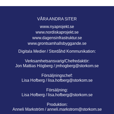
VÅRA ANDRA SITER
www.nyaprojekt.se
www.nordiskaprojekt.se
www.dagensinfrastruktur.se
www.grontsamhallsbyggande.se
Digitala Medier / Stordåhd Kommunikation:
Verksamhetsansvarig/Chefredaktör:
Jon Mattias Högberg /
jmhogberg@storkom.se
Försäljningschef:
Lisa Hofberg /
lisa.hofberg@storkom.se
Försäljning:
Lisa Hofberg /
lisa.hofberg@storkom.se
Produktion:
Anneli Markström /
anneli.markstrom@storkom.se