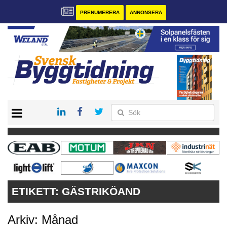
PRENUMERERA
ANNONSERA
START
PRENUMERERA
VÅRA ANDRA MAGASIN
ANNONSERA
KONTAKT
ETIKETT:
GÄSTRIKÖAND
Arkiv: Månad