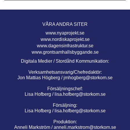
VÅRA ANDRA SITER
www.nyaprojekt.se
www.nordiskaprojekt.se
www.dagensinfrastruktur.se
www.grontsamhallsbyggande.se
Digitala Medier / Stordåhd Kommunikation:
Verksamhetsansvarig/Chefredaktör:
Jon Mattias Högberg /
jmhogberg@storkom.se
Försäljningschef:
Lisa Hofberg /
lisa.hofberg@storkom.se
Försäljning:
Lisa Hofberg /
lisa.hofberg@storkom.se
Produktion:
Anneli Markström /
anneli.markstrom@storkom.se