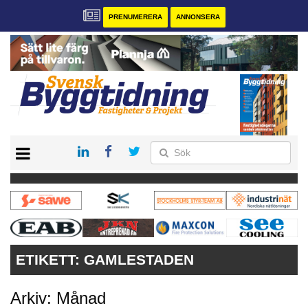
PRENUMERERA
ANNONSERA
START
PRENUMERERA
VÅRA ANDRA MAGASIN
ANNONSERA
KONTAKT
ETIKETT:
GAMLESTADEN
Arkiv: Månad