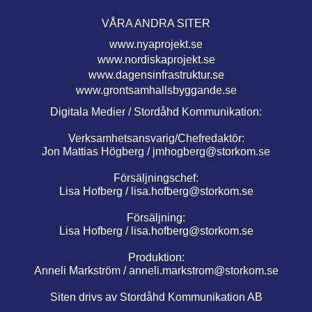
VÅRA ANDRA SITER
www.nyaprojekt.se
www.nordiskaprojekt.se
www.dagensinfrastruktur.se
www.grontsamhallsbyggande.se
Digitala Medier / Stordåhd Kommunikation:
Verksamhetsansvarig/Chefredaktör:
Jon Mattias Högberg /
jmhogberg@storkom.se
Försäljningschef:
Lisa Hofberg /
lisa.hofberg@storkom.se
Försäljning:
Lisa Hofberg /
lisa.hofberg@storkom.se
Produktion:
Anneli Markström /
anneli.markstrom@storkom.se
Siten drivs av Stordåhd Kommunikation AB