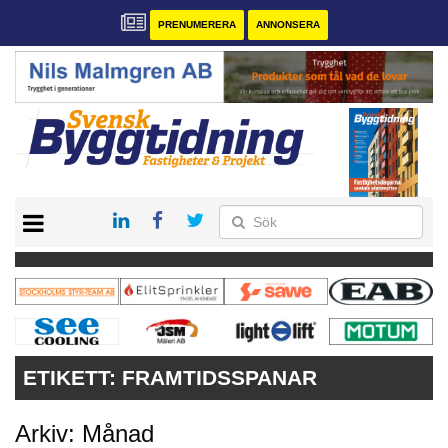
PRENUMERERA
ANNONSERA
START
PRENUMERERA
VÅRA ANDRA MAGASIN
ANNONSERA
KONTAKT
ETIKETT:
FRAMTIDSSPANAR
Arkiv: Månad