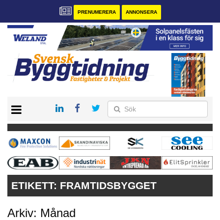
PRENUMERERA
ANNONSERA
START
PRENUMERERA
VÅRA ANDRA MAGASIN
ANNONSERA
KONTAKT
ETIKETT:
FRAMTIDSBYGGET
Arkiv: Månad