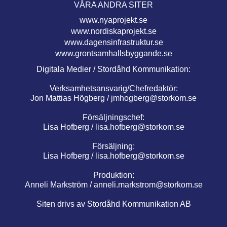
VÅRA ANDRA SITER
www.nyaprojekt.se
www.nordiskaprojekt.se
www.dagensinfrastruktur.se
www.grontsamhallsbyggande.se
Digitala Medier / Stordåhd Kommunikation:
Verksamhetsansvarig/Chefredaktör:
Jon Mattias Högberg /
jmhogberg@storkom.se
Försäljningschef:
Lisa Hofberg /
lisa.hofberg@storkom.se
Försäljning:
Lisa Hofberg /
lisa.hofberg@storkom.se
Produktion:
Anneli Markström /
anneli.markstrom@storkom.se
Siten drivs av Stordåhd Kommunikation AB