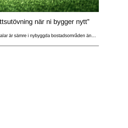
ttsutövning när ni bygger nytt”
stiksalar är sämre i nybyggda bostadsområden än…