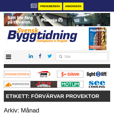
PRENUMERERA
ANNONSERA
START
PRENUMERERA
VÅRA ANDRA MAGASIN
ANNONSERA
KONTAKT
ETIKETT:
FÖRVÄRVAR PROVEKTOR
Arkiv: Månad