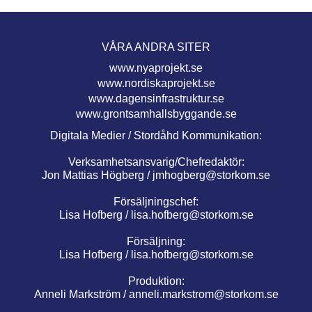
VÅRA ANDRA SITER
www.nyaprojekt.se
www.nordiskaprojekt.se
www.dagensinfrastruktur.se
www.grontsamhallsbyggande.se
Digitala Medier / Stordåhd Kommunikation:
Verksamhetsansvarig/Chefredaktör:
Jon Mattias Högberg /
jmhogberg@storkom.se
Försäljningschef:
Lisa Hofberg /
lisa.hofberg@storkom.se
Försäljning:
Lisa Hofberg /
lisa.hofberg@storkom.se
Produktion:
Anneli Markström /
anneli.markstrom@storkom.se