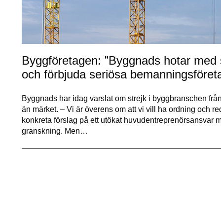
Byggföretagen: ”Byggnads hotar med st
och förbjuda seriösa bemanningsföret
Byggnads har idag varslat om strejk i byggbranschen från
än märket. – Vi är överens om att vi vill ha ordning och r
konkreta förslag på ett utökat huvudentreprenörsansvar
granskning. Men…