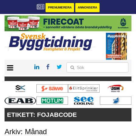
PRENUMERERA
ANNONSERA
START
PRENUMERERA
VÅRA ANDRA MAGASIN
ANNONSERA
KONTAKT
ETIKETT:
FOJABCODE
Arkiv: Månad