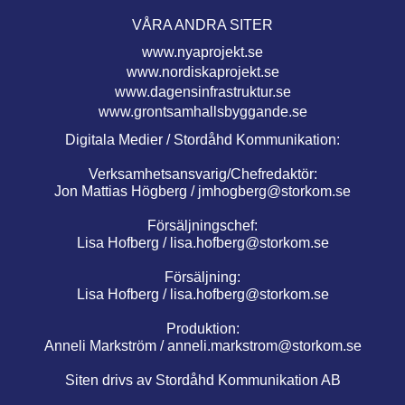
VÅRA ANDRA SITER
www.nyaprojekt.se
www.nordiskaprojekt.se
www.dagensinfrastruktur.se
www.grontsamhallsbyggande.se
Digitala Medier / Stordåhd Kommunikation:
Verksamhetsansvarig/Chefredaktör:
Jon Mattias Högberg /
jmhogberg@storkom.se
Försäljningschef:
Lisa Hofberg /
lisa.hofberg@storkom.se
Försäljning:
Lisa Hofberg /
lisa.hofberg@storkom.se
Produktion:
Anneli Markström /
anneli.markstrom@storkom.se
Siten drivs av Stordåhd Kommunikation AB