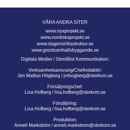
VÅRA ANDRA SITER
www.nyaprojekt.se
www.nordiskaprojekt.se
www.dagensinfrastruktur.se
www.grontsamhallsbyggande.se
Digitala Medier / Stordåhd Kommunikation:
Verksamhetsansvarig/Chefredaktör:
Jon Mattias Högberg /
jmhogberg@storkom.se
Försäljningschef:
Lisa Hofberg /
lisa.hofberg@storkom.se
Försäljning:
Lisa Hofberg /
lisa.hofberg@storkom.se
Produktion:
Anneli Markström /
anneli.markstrom@storkom.se