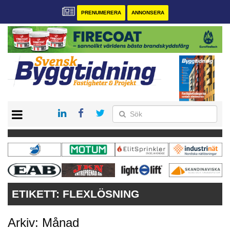
PRENUMERERA
ANNONSERA
START
PRENUMERERA
VÅRA ANDRA MAGASIN
ANNONSERA
KONTAKT
ETIKETT:
FLEXLÖSNING
Arkiv: Månad