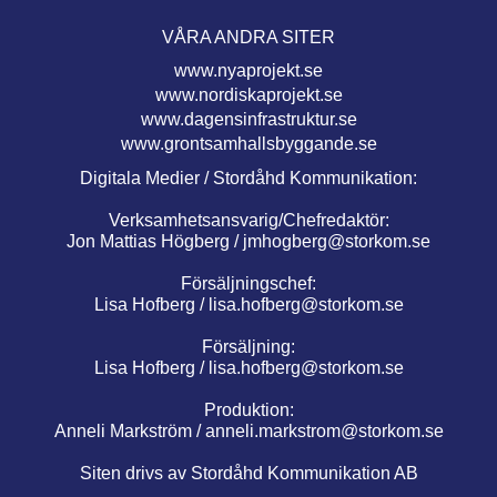
VÅRA ANDRA SITER
www.nyaprojekt.se
www.nordiskaprojekt.se
www.dagensinfrastruktur.se
www.grontsamhallsbyggande.se
Digitala Medier / Stordåhd Kommunikation:
Verksamhetsansvarig/Chefredaktör:
Jon Mattias Högberg /
jmhogberg@storkom.se
Försäljningschef:
Lisa Hofberg /
lisa.hofberg@storkom.se
Försäljning:
Lisa Hofberg /
lisa.hofberg@storkom.se
Produktion:
Anneli Markström /
anneli.markstrom@storkom.se
Siten drivs av Stordåhd Kommunikation AB