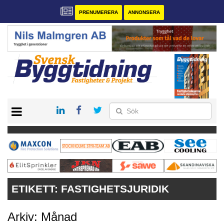
PRENUMERERA
ANNONSERA
START
PRENUMERERA
VÅRA ANDRA MAGASIN
ANNONSERA
KONTAKT
ETIKETT:
FASTIGHETSJURIDIK
Arkiv: Månad