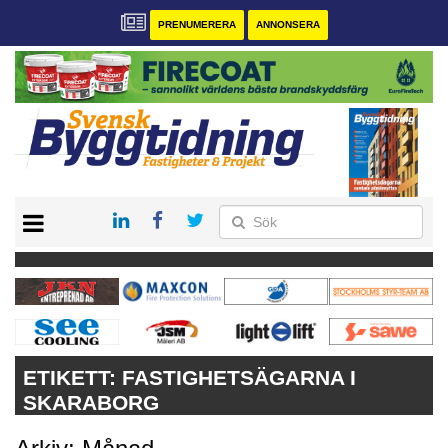
PRENUMERERA
ANNONSERA
START
PRENUMERERA
VÅRA ANDRA MAGASIN
ANNONSERA
KONTAKT
ETIKETT:
FASTIGHETSÄGARNA I
SKARABORG