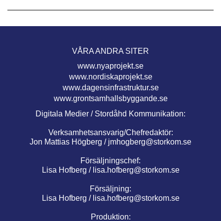
VÅRA ANDRA SITER
www.nyaprojekt.se
www.nordiskaprojekt.se
www.dagensinfrastruktur.se
www.grontsamhallsbyggande.se
Digitala Medier / Stordåhd Kommunikation:
Verksamhetsansvarig/Chefredaktör:
Jon Mattias Högberg /
jmhogberg@storkom.se
Försäljningschef:
Lisa Hofberg /
lisa.hofberg@storkom.se
Försäljning:
Lisa Hofberg /
lisa.hofberg@storkom.se
Produktion: