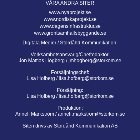
VÅRA ANDRA SITER
www.nyaprojekt.se
www.nordiskaprojekt.se
www.dagensinfrastruktur.se
www.grontsamhallsbyggande.se
Digitala Medier / Stordåhd Kommunikation:
Verksamhetsansvarig/Chefredaktör:
Jon Mattias Högberg /
jmhogberg@storkom.se
Försäljningschef:
Lisa Hofberg /
lisa.hofberg@storkom.se
Försäljning:
Lisa Hofberg /
lisa.hofberg@storkom.se
Produktion:
Anneli Markström /
anneli.markstrom@storkom.se
Siten drivs av Stordåhd Kommunikation AB