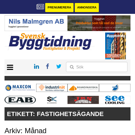
PRENUMERERA
ANNONSERA
START
PRENUMERERA
VÅRA ANDRA MAGASIN
ANNONSERA
KONTAKT
ETIKETT:
FASTIGHETSÄGANDE
Arkiv: Månad