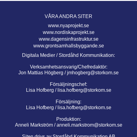
VÅRA ANDRA SITER
www.nyaprojekt.se
www.nordiskaprojekt.se
www.dagensinfrastruktur.se
www.grontsamhallsbyggande.se
Digitala Medier / Stordåhd Kommunikation:
Verksamhetsansvarig/Chefredaktör:
Jon Mattias Högberg /
jmhogberg@storkom.se
Försäljningschef:
Lisa Hofberg /
lisa.hofberg@storkom.se
Försäljning:
Lisa Hofberg /
lisa.hofberg@storkom.se
Produktion:
Anneli Markström /
anneli.markstrom@storkom.se
Siten drivs av Stordåhd Kommunikation AB