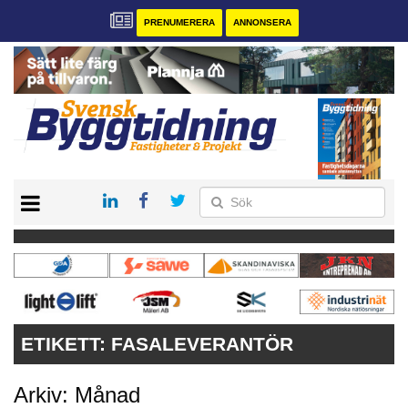
PRENUMERERA
ANNONSERA
START
PRENUMERERA
VÅRA ANDRA MAGASIN
ANNONSERA
KONTAKT
ETIKETT:
FASALEVERANTÖR
Arkiv: Månad